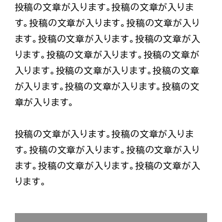
投稿の文章が入ります。投稿の文章が入りま
す。投稿の文章が入ります。投稿の文章が入り
ます。投稿の文章が入ります。投稿の文章が入
ります。投稿の文章が入ります。投稿の文章が
入ります。投稿の文章が入ります。投稿の文章
が入ります。投稿の文章が入ります。投稿の文
章が入ります。
投稿の文章が入ります。投稿の文章が入りま
す。投稿の文章が入ります。投稿の文章が入り
ます。投稿の文章が入ります。投稿の文章が入
ります。